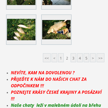
<<
<
1
2
3
4
5
>
>>
NEVÍTE, KAM NA DOVOLENOU ?
PŘIJEĎTE K NÁM DO NAŠICH CHAT ZA
ODPOČINKEM !!!
POZNEJTE KRÁSY ČESKÉ KRAJINY A POSÁZAVÍ
!!!
Naše chaty leží v malebném údolí na břehu