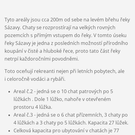
Tyto areály jsou cca 200m od sebe na levém břehu řeky
Sázavy. Chaty se rozprostírají na velkých rovných
pozemcích s přímým vstupem do řeky. V tomto úseku
řeky Sázavy je jedna z posledních možností
přírodního
koupání v čisté a hluboké řece, proto tato část řeky
netrpí každoročními povodněmi.
Toto oceňují rekreanti nejen při letních pobytech, ale
i celoročně vodáci a rybáři.
Areal č.2 - jedná se o 10 chat patrových po 5
lůžkách . Dole 1 lůžko, nahoře v otevřeném
prostoru 4 lůžka.
Areal č.3 - jedná se o 6 chat přízemních, 3 chaty po
4 lůžkách a 3 chaty po 5 lůžkách. Kapacita 27 lůžek.
Celková kapacita pro ubytování v chatách je 77