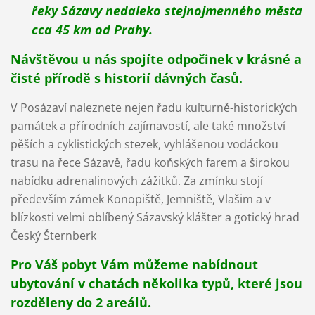
řeky Sázavy nedaleko stejnojmenného města
cca 45 km od Prahy.
Návštěvou u nás spojíte odpočinek v krásné a
čisté přírodě s historií dávných časů.
V Posázaví naleznete nejen řadu kulturně-historických
památek a přírodních zajímavostí, ale také množství
pěších
a cyklistických stezek, vyhlášenou vodáckou
trasu na řece Sázavě, řadu koňských farem a širokou
nabídku
adrenalinových zážitků.
Za zmínku stojí
především zámek Konopiště, Jemniště, Vlašim a v
blízkosti velmi
oblíbený Sázavský klášter a
gotický hrad
Český Šternberk
Pro Váš pobyt Vám můžeme nabídnout
ubytování v chatách několika typů, které jsou
rozděleny do 2 areálů.