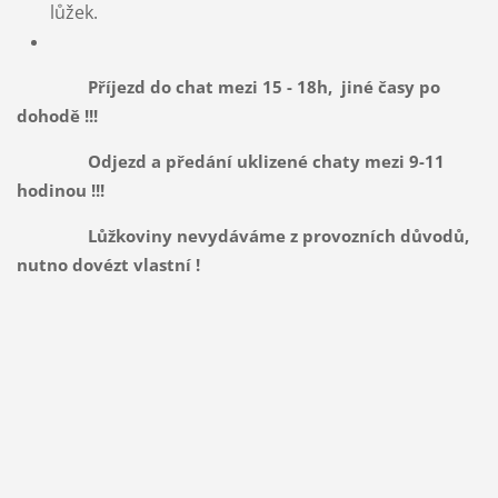
lůžek.
Příjezd do chat mezi 15 - 18h, jiné časy po
dohodě !!!
Odjezd a předání uklizené chaty mezi 9-11
hodinou !!!
Lůžkoviny nevydáváme z provozních důvodů,
nutno dovézt vlastní !